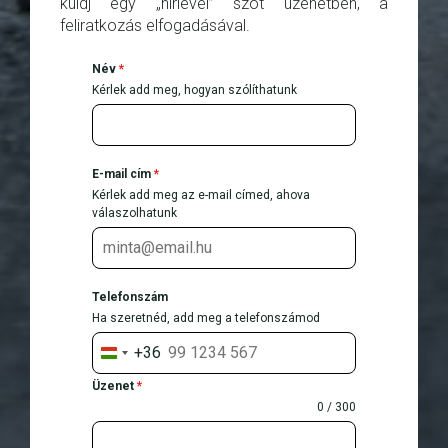
küldj egy „hírlevél” szót üzenetben, a
feliratkozás elfogadásával.
Név
*
Kérlek add meg, hogyan szólíthatunk
E-mail cím
*
Kérlek add meg az e-mail címed, ahova
válaszolhatunk
Telefonszám
Ha szeretnéd, add meg a telefonszámod
+36
H
u
Üzenet
*
n
0 / 300
g
a