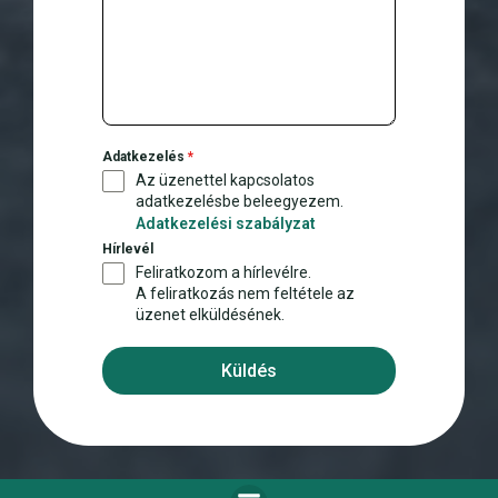
r
y
+
3
6
Adatkezelés
*
Az üzenettel kapcsolatos
adatkezelésbe beleegyezem.
Adatkezelési szabályzat
Hírlevél
Feliratkozom a hírlevélre.
A feliratkozás nem feltétele az
üzenet elküldésének.
Küldés