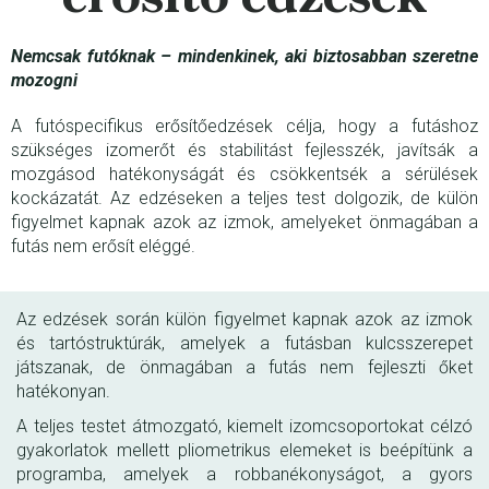
Nemcsak futóknak – mindenkinek, aki biztosabban szeretne
mozogni
A futóspecifikus erősítőedzések célja, hogy a futáshoz
szükséges izomerőt és stabilitást fejlesszék, javítsák a
mozgásod hatékonyságát és csökkentsék a sérülések
kockázatát. Az edzéseken a teljes test dolgozik, de külön
figyelmet kapnak azok az izmok, amelyeket önmagában a
futás nem erősít eléggé.
Az edzések során külön figyelmet kapnak azok az izmok
és tartóstruktúrák, amelyek a futásban kulcsszerepet
játszanak, de önmagában a futás nem fejleszti őket
hatékonyan.
A teljes testet átmozgató, kiemelt izomcsoportokat célzó
gyakorlatok mellett pliometrikus elemeket is beépítünk a
programba, amelyek a robbanékonyságot, a gyors