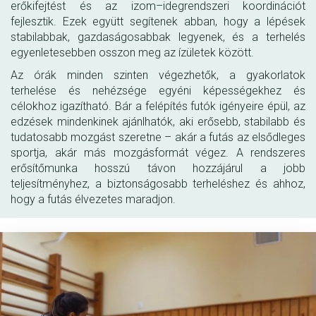
erőkifejtést és az izom–idegrendszeri koordinációt
fejlesztik. Ezek együtt segítenek abban, hogy a lépések
stabilabbak, gazdaságosabbak legyenek, és a terhelés
egyenletesebben osszon meg az ízületek között.
Az órák minden szinten végezhetők, a gyakorlatok
terhelése és nehézsége egyéni képességekhez és
célokhoz igazítható. Bár a felépítés futók igényeire épül, az
edzések mindenkinek ajánlhatók, aki erősebb, stabilabb és
tudatosabb mozgást szeretne – akár a futás az elsődleges
sportja, akár más mozgásformát végez. A rendszeres
erősítőmunka hosszú távon hozzájárul a jobb
teljesítményhez, a biztonságosabb terheléshez és ahhoz,
hogy a futás élvezetes maradjon.