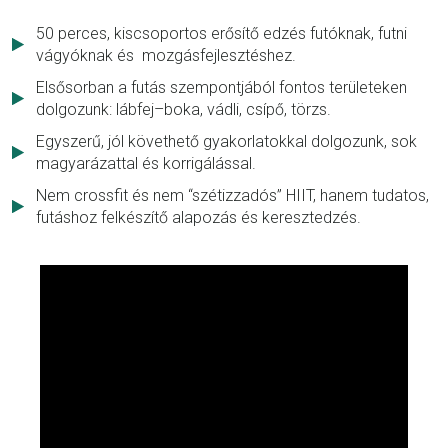
50 perces, kiscsoportos erősítő edzés futóknak, futni
vágyóknak és mozgásfejlesztéshez.
Elsősorban a futás szempontjából fontos területeken
dolgozunk: lábfej–boka, vádli, csípő, törzs.
Egyszerű, jól követhető gyakorlatokkal dolgozunk, sok
magyarázattal és korrigálással.
Nem crossfit és nem “szétizzadós” HIIT, hanem tudatos,
futáshoz felkészítő alapozás és keresztedzés.