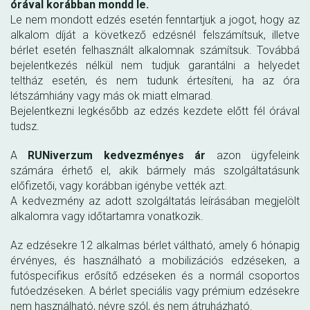
órával korábban mondd le.
Le nem mondott edzés esetén fenntartjuk a jogot, hogy az
alkalom díját a következő edzésnél felszámítsuk, illetve
bérlet esetén felhasznált alkalomnak számítsuk. Továbbá
bejelentkezés nélkül nem tudjuk garantálni a helyedet
teltház esetén, és nem tudunk értesíteni, ha az óra
létszámhiány vagy más ok miatt elmarad.
Bejelentkezni legkésőbb az edzés kezdete előtt fél órával
tudsz.
A
RUNiverzum kedvezményes ár
azon ügyfeleink
számára érhető el, akik bármely más szolgáltatásunk
előfizetői, vagy korábban igénybe vették azt.
A kedvezmény az adott szolgáltatás leírásában megjelölt
alkalomra vagy időtartamra vonatkozik.
Az edzésekre 12 alkalmas bérlet váltható, amely 6 hónapig
érvényes, és használható a mobilizációs edzéseken, a
futóspecifikus erősítő edzéseken és a normál csoportos
futóedzéseken. A bérlet speciális vagy prémium edzésekre
nem használható, névre szól, és nem átruházható.