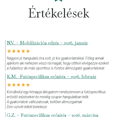
Értékelések
N.V. – Mobilizációs edzés – 2026. január
Nagyon jó hangulatú óra volt, jó kis gyakorlatokkal. Főleg annak
ajánlom aki nehezen veszi rá magát, hogy otthon elvégezze ezeket
a futáshoz de más sporthoz is fontos átmozgató gyakorlatokat.
K.M. -Futóspecifikus erősítés – 2026. február
Körülbelül egy hónapja látogatom rendszeresen a futóspecifikus
erősítő edzéseket és mindig szuper hangulatban telik.
A gyakorlatok változatosak, kellően átmozgatnak
Dóri szívét-lelkét beleteszi
G.Z. – Futóspecifikus erősítés – 2026. március