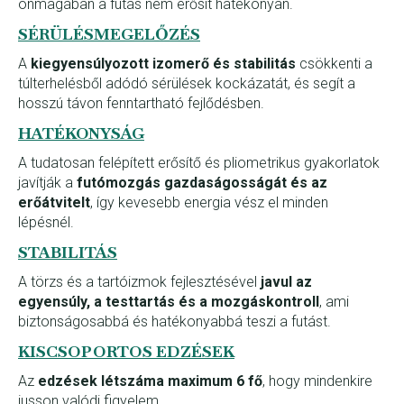
önmagában a futás nem erősít hatékonyan.
SÉRÜLÉSMEGELŐZÉS
A
kiegyensúlyozott izomerő és stabilitás
csökkenti a
túlterhelésből adódó sérülések kockázatát, és segít a
hosszú távon fenntartható fejlődésben.
HATÉKONYSÁG
A tudatosan felépített erősítő és pliometrikus gyakorlatok
javítják a
futómozgás gazdaságosságát és az
erőátvitelt
, így kevesebb energia vész el minden
lépésnél.
STABILITÁS
A törzs és a tartóizmok fejlesztésével
javul az
egyensúly, a testtartás és a mozgáskontroll
, ami
biztonságosabbá és hatékonyabbá teszi a futást.
KISCSOPORTOS EDZÉSEK
Az
edzések létszáma maximum 6 fő
, hogy mindenkire
jusson valódi figyelem.