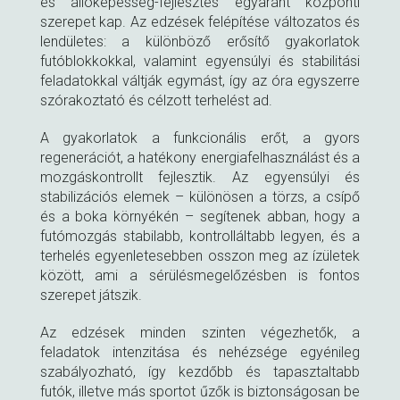
és állóképesség-fejlesztés egyaránt központi
szerepet kap. Az edzések felépítése változatos és
lendületes: a különböző erősítő gyakorlatok
futóblokkokkal, valamint egyensúlyi és stabilitási
feladatokkal váltják egymást, így az óra egyszerre
szórakoztató és célzott terhelést ad.
A gyakorlatok a funkcionális erőt, a gyors
regenerációt, a hatékony energiafelhasználást és a
mozgáskontrollt fejlesztik. Az egyensúlyi és
stabilizációs elemek – különösen a törzs, a csípő
és a boka környékén – segítenek abban, hogy a
futómozgás stabilabb, kontrolláltabb legyen, és a
terhelés egyenletesebben osszon meg az ízületek
között, ami a sérülésmegelőzésben is fontos
szerepet játszik.
Az edzések minden szinten végezhetők, a
feladatok intenzitása és nehézsége egyénileg
szabályozható, így kezdőbb és tapasztaltabb
futók, illetve más sportot űzők is biztonságosan be