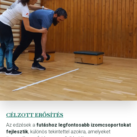
CÉLZOTT ERŐSÍTÉS
Az edzések a
futáshoz legfontosabb izomcsoportokat
fejlesztik
, különös tekintettel azokra, amelyeket