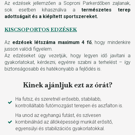
Az edzések jellemzően a Soproni Parkerdőben zajlanak,
sok esetben kihasználva a
természetes terep
adottságait és a kiépített sportszereket.
KISCSOPORTOS EDZÉSEK
Az
edzések létszáma maximum 4 fő
, hogy mindenkire
jusson valódi figyelem.
Az edzéseket úgy vezetjük, hogy legyen idő javítani a
gyakorlatokat, kérdezni, egyénre szabni a terhelést – így
biztonságosabb és hatékonyabb a fejlődés is.
Kinek ajánljuk ezt az órát?
Ha futsz, és szeretnél erősebb, stabilabb,
kontrolláltabb futómozgást terepen és aszfalton is.
Ha unod az egyhangú futást, és szívesen
kombinálnád az állóképességi munkát erősítő,
egyensúlyi és stabilizációs gyakorlatokkal.