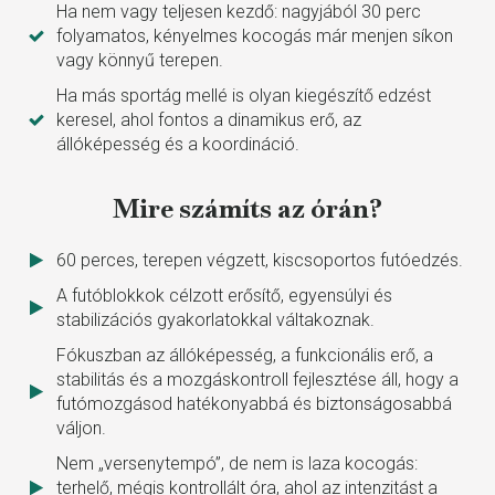
Ha nem vagy teljesen kezdő: nagyjából 30 perc
folyamatos, kényelmes kocogás már menjen síkon
vagy könnyű terepen.
Ha más sportág mellé is olyan kiegészítő edzést
keresel, ahol fontos a dinamikus erő, az
állóképesség és a koordináció.
Mire számíts az órán?
60 perces, terepen végzett, kiscsoportos futóedzés.
A futóblokkok célzott erősítő, egyensúlyi és
stabilizációs gyakorlatokkal váltakoznak.
Fókuszban az állóképesség, a funkcionális erő, a
stabilitás és a mozgáskontroll fejlesztése áll, hogy a
futómozgásod hatékonyabbá és biztonságosabbá
váljon.
Nem „versenytempó”, de nem is laza kocogás:
terhelő, mégis kontrollált óra, ahol az intenzitást a