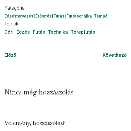
ok
nge
Kategória
r
Edzéstervezés
|
Erősítés
|
Futás
|
Futótechnika
|
Tempó
Témák
Dóri
Edzés
Futás
Technika
Terepfutás
Előző
Következő
Nincs még hozzászólás
Vélemény, hozzászólás?