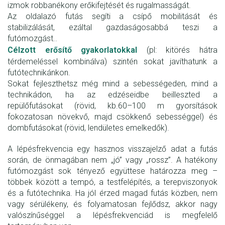
izmok robbanékony erőkifejtését és rugalmasságát.
Az oldalazó futás segíti a csípő mobilitását és
stabilizálását, ezáltal gazdaságosabbá teszi a
futómozgást..
Célzott erősítő gyakorlatokkal
(pl: kitörés hátra
térdemeléssel kombinálva) szintén sokat javíthatunk a
futótechnikánkon.
Sokat fejleszthetsz még mind a sebességeden, mind a
technikádon, ha az edzéseidbe beilleszted a
repülőfutásokat (rövid, kb.60–100 m gyorsítások
fokozatosan növekvő, majd csökkenő sebességgel) és
dombfutásokat (rövid, lendületes emelkedők).
A lépésfrekvencia egy hasznos visszajelző adat a futás
során, de önmagában nem „jó” vagy „rossz”. A hatékony
futómozgást sok tényező együttese határozza meg –
többek között a tempó, a testfelépítés, a terepviszonyok
és a futótechnika. Ha jól érzed magad futás közben, nem
vagy sérülékeny, és folyamatosan fejlődsz, akkor nagy
valószínűséggel a lépésfrekvenciád is megfelelő