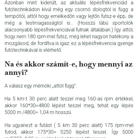
Azonban mint kiderült, az aktuális lépésfrekvenciád a
futótechnikádon kívül még egy csomó dologtól is függ: a
tempótól, attól hogy emelkedőn vagy lejtőn futsz-e épp, de
még a testmagasságtól is… (Hosszú lábú sportolók
alacsonyabb lépésfrekvenciával futnak általában.) Így attól,
hogy nem 180 rpm-mel futsz, még lehet nagyon hatékony a
mozgásod, de fordítva is igaz: ez a lépésfrekvencia gyenge
futótechnikával is elérhető.
Na és akkor számít-e, hogy mennyi az
annyi?
A válasz egy mérnöki „attól függ”.
Ha 5 km-t 30 perc alatt teszel meg 160-as rpm értékkel,
akkor 160*30=4800 lépést teszel meg, tehát egy lépés
5000 m /4800= 1,04 m hosszú.
Ha ugyanezt a futást ( 5 km 30 perc alatt) 175 rpm-mel
futod, akkor 175*30= 5250 lépést teszel. Így 5000