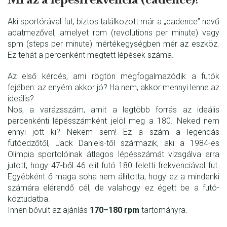
Aki sportórával fut, biztos találkozott már a „cadence” nevű
adatmezővel, amelyet rpm (revolutions per minute) vagy
spm (steps per minute) mértékegységben mér az eszköz.
Ez tehát a percenként megtett lépések száma.
Az első kérdés, ami rögtön megfogalmazódik a futók
fejében: az enyém akkor jó? Ha nem, akkor mennyi lenne az
ideális?
Nos, a varázsszám, amit a legtöbb forrás az ideális
percenkénti lépésszámként jelöl meg a 180. Neked nem
ennyi jött ki? Nekem sem! Ez a szám a legendás
futóedzőtől, Jack Daniels-től származik, aki a 1984-es
Olimpia sportolóinak átlagos lépésszámát vizsgálva arra
jutott, hogy 47-ből 46 elit futó 180 feletti frekvenciával fut.
Egyébként ő maga soha nem állította, hogy ez a mindenki
számára elérendő cél, de valahogy ez égett be a futó-
köztudatba.
Innen bővült az ajánlás
170–180 rpm
tartományra.