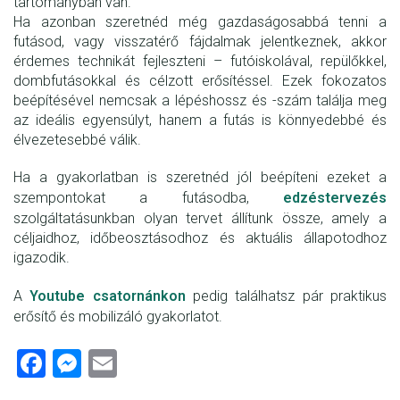
tartományban van.
Ha azonban szeretnéd még gazdaságosabbá tenni a
futásod, vagy visszatérő fájdalmak jelentkeznek, akkor
érdemes technikát fejleszteni – futóiskolával, repülőkkel,
dombfutásokkal és célzott erősítéssel. Ezek fokozatos
beépítésével nemcsak a lépéshossz és -szám találja meg
az ideális egyensúlyt, hanem a futás is könnyedebbé és
élvezetesebbé válik.
Ha a gyakorlatban is szeretnéd jól beépíteni ezeket a
szempontokat a futásodba,
edzéstervezés
szolgáltatásunkban olyan tervet állítunk össze, amely a
céljaidhoz, időbeosztásodhoz és aktuális állapotodhoz
igazodik.
A
Youtube csatornánkon
pedig találhatsz pár praktikus
erősítő és mobilizáló gyakorlatot.
Fac
Me
Ema
ebo
sse
il