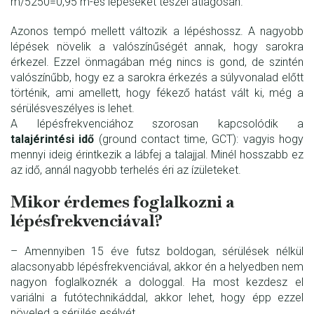
m/5250=0,95 m-es lépéseket teszel átlagosan.
Azonos tempó mellett változik a lépéshossz. A nagyobb
lépések növelik a valószínűségét annak, hogy sarokra
érkezel. Ezzel önmagában még nincs is gond, de szintén
valószínűbb, hogy ez a sarokra érkezés a súlyvonalad előtt
történik, ami amellett, hogy fékező hatást vált ki, még a
sérülésveszélyes is lehet.
A lépésfrekvenciához szorosan kapcsolódik a
talajérintési idő
(ground contact time, GCT): vagyis hogy
mennyi ideig érintkezik a lábfej a talajjal. Minél hosszabb ez
az idő, annál nagyobb terhelés éri az ízületeket.
Mikor érdemes foglalkozni a
lépésfrekvenciával?
– Amennyiben 15 éve futsz boldogan, sérülések nélkül
alacsonyabb lépésfrekvenciával, akkor én a helyedben nem
nagyon foglalkoznék a dologgal. Ha most kezdesz el
variálni a futótechnikáddal, akkor lehet, hogy épp ezzel
növeled a sérülés esélyét.