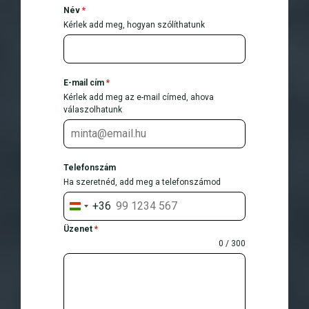
Név
*
Kérlek add meg, hogyan szólíthatunk
E-mail cím
*
Kérlek add meg az e-mail címed, ahova
válaszolhatunk
Telefonszám
Ha szeretnéd, add meg a telefonszámod
+36
H
u
Üzenet
*
n
0 / 300
g
a
r
y