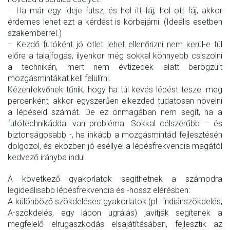
– Ha már egy ideje futsz, és hol itt fáj, hol ott fáj, akkor
érdemes lehet ezt a kérdést is körbejárni. (Ideális esetben
szakemberrel.)
– Kezdő futóként jó ötlet lehet ellenőrizni nem kerül-e túl
előre a talajfogás, ilyenkor még sokkal könnyebb csiszolni
a technikán, mert nem évtizedek alatt berögzült
mozgásmintákat kell felülírni.
Kézenfekvőnek tűnik, hogy ha túl kevés lépést teszel meg
percenként, akkor egyszerűen elkezded tudatosan növelni
a lépéseid számát. De ez önmagában nem segít, ha a
futótechnikáddal van probléma. Sokkal célszerűbb – és
biztonságosabb -, ha inkább a mozgásmintád fejlesztésén
dolgozol, és eközben jó eséllyel a lépésfrekvencia magától
kedvező irányba indul.
A következő gyakorlatok segíthetnek a számodra
legideálisabb lépésfrekvencia és -hossz elérésben:
A különböző szökdeléses gyakorlatok (pl.: indiánszökdelés,
A-szökdelés, egy lábon ugrálás) javítják segítenek a
megfelelő elrugaszkodás elsajátításában, fejlesztik az