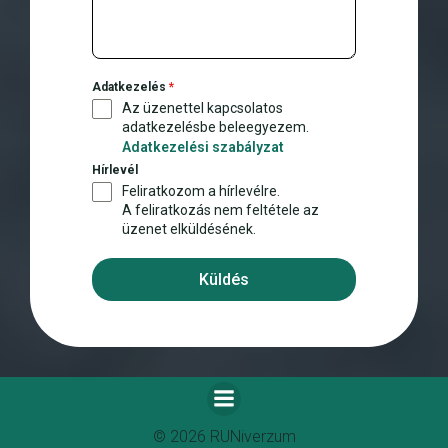
+
3
6
Adatkezelés
*
Az üzenettel kapcsolatos
adatkezelésbe beleegyezem.
Adatkezelési szabályzat
Hírlevél
Feliratkozom a hírlevélre.
A feliratkozás nem feltétele az
üzenet elküldésének.
Küldés
© 2026 RUNiverzum