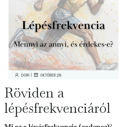
|
DORI
OKTÓBER 28
Röviden a
lépésfrekvenciáról
Mi az a lépésfrekvencia (cadence)
?