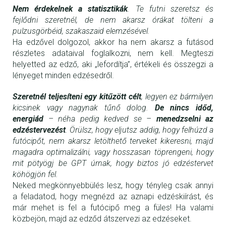
Nem érdekelnek a statisztikák
. Te futni szeretsz és
fejlődni szeretnél, de nem akarsz órákat tölteni a
pulzusgörbéid, szakaszaid elemzésével.
Ha edzővel dolgozol, akkor ha nem akarsz a futásod
részletes adataival foglalkozni, nem kell. Megteszi
helyetted az edző, aki „lefordítja”, értékeli és összegzi a
lényeget minden edzésedről.
Szeretnél teljesíteni egy kitűzött célt
, legyen ez bármilyen
kicsinek vagy nagynak tűnő dolog.
De nincs időd,
energiád
– néha pedig kedved se –
menedzselni az
edzéstervezést
. Örülsz, hogy eljutsz addig, hogy felhúzd a
futócipőt, nem akarsz letölthető terveket kikeresni, majd
magadra optimalizálni, vagy hosszasan töprengeni, hogy
mit pötyögj be GPT úrnak, hogy biztos jó edzéstervet
köhögjön fel.
Neked megkönnyebbülés lesz, hogy tényleg csak annyi
a feladatod, hogy megnézd az aznapi edzéskiírást, és
már mehet is fel a futócipő meg a füles! Ha valami
közbejön, majd az edződ átszervezi az edzéseket.