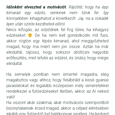
Időnként elveszted a motivációt
. Rájöttél, hogy ha épp
kimarad egy edzés, senkinek nem tűnik fel. Így
könnyebben kihagyhatod a következőt. Jaj, na a sokadik
ilyen után szinte kezdheted előröl.
Nincs kifogás, az edződnek fel fog tűnni, ha kihagysz
edzéseket
De ha nem kell gondolkodni mit fuss,
akkor rögtön egy lépés kimarad, ahol meggyőzheted
magad, hogy ma miért nem jön össze. Aztán ha már
elindultál, rájössz, hogy sokszor átöltözni nagyobb
erőfeszítés, mint lefutni az edzést, és örülsz, hogy mégis
elindultál.
Ha semelyik pontban nem ismertél magadra, elég
magabiztos vagy ahhoz, hogy felülbíráld a kissé gyanús
javaslatokat és legalább közepesen mély ismeretekkel
rendelkezel a futóedzéseket illetően, akkor az AI neked
való!
Ha viszont akár szakmai, akár motivációs szempontból
bizonytalannak érzed magad, akkor a céljaid elérésében
inkább egy futóedző tud hatékonyan segíteni. Ha kedved