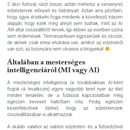
2 deci futóval, rázd össze, aztán mehetsz a versenyre)
edzéstervek előnyeit és hátrányait. Aztán arra jutottam,
hogy úgyis érzékelni fogja mindenki a következő írásom
alapján, hogy ezek még annyit sem tudnak, mint az AI
/MI által összeállított tervek, így ebben az esetben szóra
sem érdemesek. Természetesen egyszerűek és olcsók,
de akinek csak ennyi elvárása van, amikor az edzéséről
van szó, az bizonyára nem olvassa a blogunkat
Általában a mesterséges
intelligenciáról (MI vagy AI)
A mesterséges intelligencia (a továbbiakban AI-ként
fogok rá hivatkozni) egyre nagyobb teret nyer az élet
minden területén, de a futással kapcsolatban még
egészen keveset hallottam róla. Pedig egészen
kézenfekvőnek tűnhet, hogy az edzéstervünk
összeállításában is alkalmazzuk.
A skálán valahol az sablon edzésterv és a futóedzővel