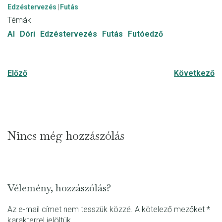
r
Edzéstervezés
|
Futás
Témák
AI
Dóri
Edzéstervezés
Futás
Futóedző
Előző
Következő
Nincs még hozzászólás
Vélemény, hozzászólás?
Az e-mail címet nem tesszük közzé.
A kötelező mezőket
*
karakterrel jelöltük