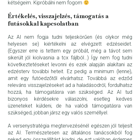
kétségeim. Kipróbálni nem fogom
Értékelés, visszajelzés, támogatás a
futásokkal kapcsolatban
Az AI nem fogja tudni teljeskörűen (és olykor még
helyesen se) kiértékelni az elvégzett edzéseidet.
(Egyszer erre is tettem egy próbát, még a távot sem
sikerült jól kiolvasnia a tcx fájlból…) Így nem fog tudni
következtetéseket levonni és ezek alapján alakítani az
edzésterv további heteit. Ez pedig a minimum (lenne),
amit egy futóedzőtől elvárhatsz. Továbbá az edződ
releváns visszajelzéseket ad a haladásodról, fordulhatsz
hozzá, ha támogatásra van szükséged. Az AI tud
bizonyos kérdésekre válaszolni, esetleg kedves
üzeneteket küldeni, de ha valódi támogatásra van
szükséged, jobban jársz egy valós személlyel.
A versenystratégia megtervezésénél egészen jól teljesít
az AI. Természetesen az általános tanácsokból fog
neked egy összeállítást kiadni, de ezt valóban érdemes