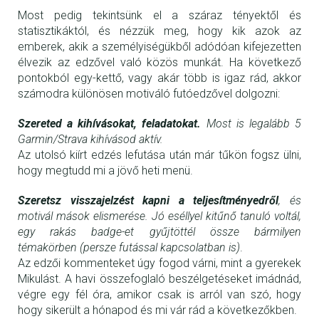
Most pedig tekintsünk el a száraz tényektől és
statisztikáktól, és nézzük meg, hogy kik azok az
emberek, akik a személyiségükből adódóan kifejezetten
élvezik az edzővel való közös munkát. Ha következő
pontokból egy-kettő, vagy akár több is igaz rád, akkor
számodra különösen motiváló futóedzővel dolgozni:
Szereted a kihívásokat, feladatokat.
Most is legalább 5
Garmin/Strava kihívásod aktív.
Az utolsó kiírt edzés lefutása után már tűkön fogsz ülni,
hogy megtudd mi a jövő heti menü.
Szeretsz visszajelzést kapni a teljesítményedről
, és
motivál mások elismerése. Jó eséllyel kitűnő tanuló voltál,
egy rakás badge-et gyűjtöttél össze bármilyen
témakörben (persze futással kapcsolatban is)
.
Az edzői kommenteket úgy fogod várni, mint a gyerekek
Mikulást. A havi összefoglaló beszélgetéseket imádnád,
végre egy fél óra, amikor csak is arról van szó, hogy
hogy sikerült a hónapod és mi vár rád a következőkben.