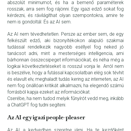
abszolút minimumot, és ha a bemenő paraméterek
rosszak, arra sem fog rájönni. Egy igazi edző sokat fog
kérdezni, és rávilágíthat olyan szempontokra, amire te
nem is gondoltál. És az AI sem.
Az AI nem tévedhetetlen. Persze az ember sem, de egy
felkészült edző, aki bizonyítékokon alapuló szakmai
tudással rendelkezik nagyobb eséllyel fog neked jó
tanácsot adni, mint a mesterséges intelligencia, ami
bárhonnan összecsipeget információkat, és néha még a
logikai következtetéseket is rosszul vonja le. Arról nem
is beszélve, hogy a futással kapcsolatban elég sok tévhit
és elavult elv, meghaladt tudás kering az interneten, az AI
nem fog önállóan kritikát alkalmazni, ha elegendő számú
forrásból kapja ezeket az információkat.
Cserébe, ha nem tudod melyik fűnyírót vedd meg, inkább
a ChatGPT fog tudni segíteni.
Az AI egy igazi people-pleaser
Az AI a kedvedben szeretne járni. Ha te kezdőként