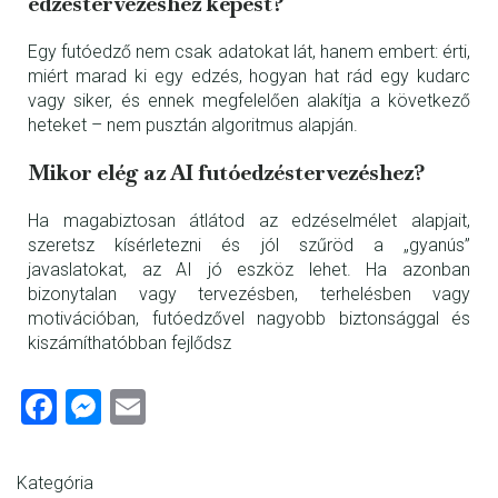
edzéstervezéshez képest?
Egy futóedző nem csak adatokat lát, hanem embert: érti,
miért marad ki egy edzés, hogyan hat rád egy kudarc
vagy siker, és ennek megfelelően alakítja a következő
heteket – nem pusztán algoritmus alapján.
Mikor elég az AI futóedzéstervezéshez?
Ha magabiztosan átlátod az edzéselmélet alapjait,
szeretsz kísérletezni és jól szűröd a „gyanús”
javaslatokat, az AI jó eszköz lehet. Ha azonban
bizonytalan vagy tervezésben, terhelésben vagy
motivációban, futóedzővel nagyobb biztonsággal és
kiszámíthatóbban fejlődsz
Fac
Me
Ema
ebo
sse
il
ok
nge
Kategória