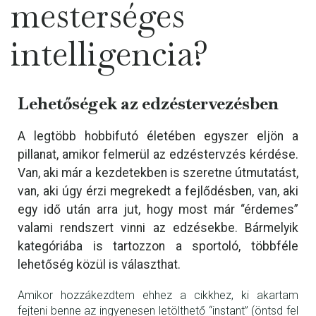
mesterséges
intelligencia?
Lehetőségek az edzéstervezésben
A legtöbb hobbifutó életében egyszer eljön a
pillanat, amikor felmerül az edzéstervzés kérdése.
Van, aki már a kezdetekben is szeretne útmutatást,
van, aki úgy érzi megrekedt a fejlődésben, van, aki
egy idő után arra jut, hogy most már “érdemes”
valami rendszert vinni az edzésekbe. Bármelyik
kategóriába is tartozzon a sportoló, többféle
lehetőség közül is választhat.
Amikor hozzákezdtem ehhez a cikkhez, ki akartam
fejteni benne az ingyenesen letölthető “instant” (öntsd fel