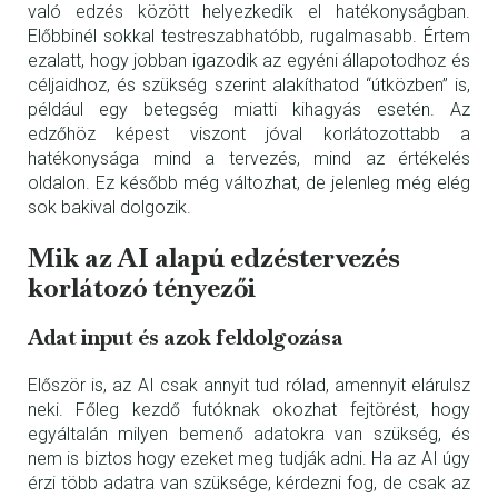
való edzés között helyezkedik el hatékonyságban.
Előbbinél sokkal testreszabhatóbb, rugalmasabb. Értem
ezalatt, hogy jobban igazodik az egyéni állapotodhoz és
céljaidhoz, és szükség szerint alakíthatod “útközben” is,
például egy betegség miatti kihagyás esetén. Az
edzőhöz képest viszont jóval korlátozottabb a
hatékonysága mind a tervezés, mind az értékelés
oldalon. Ez később még változhat, de jelenleg még elég
sok bakival dolgozik.
Mik az AI alapú edzéstervezés
korlátozó tényezői
Adat input és azok feldolgozása
Először is, az AI csak annyit tud rólad, amennyit elárulsz
neki. Főleg kezdő futóknak okozhat fejtörést, hogy
egyáltalán milyen bemenő adatokra van szükség, és
nem is biztos hogy ezeket meg tudják adni. Ha az AI úgy
érzi több adatra van szüksége, kérdezni fog, de csak az