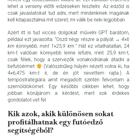
lehet a verseny előtti edzéseken tesztelni. Az edződ is
csak javaslatokat tud adni, mert mindenkinek magának
kell kitapasztalnia mit szeret, mi válik be neki legjobban.
Azért itt is tud vicces dolgokat művelni GPT barátom,
például ezt javasolta: “Oszd négy részre a pályát →
4×6
km könnyebb, mint 1×25,9 km.”
Hát ez vitathatatlan, 24
km-t valóban könnyebb lenne lefutni, mint 25,9 km-t,
csak félek, hogy a szervezők vonakodnának átadni a
befutóérmet
(Valószínűleg hülyén nézett volna ki, ha
4×6,475 km-t ír, de én jót nevettem rajta.) A
tempóstratégiára amit megadott szintén felvontam a
szemöldökömet. Egy későbbi cikkben lehet, hogy
jobban körüljárom a kérdést, mert sok érdekes
gondolatot vet fel.
Kik azok, akik különösen sokat
profitálhatnak egy futóedző
segítségéből?