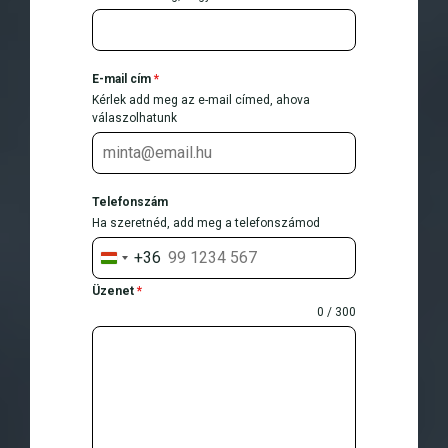
E-mail cím
*
Kérlek add meg az e-mail címed, ahova
válaszolhatunk
Telefonszám
Ha szeretnéd, add meg a telefonszámod
+36
H
u
Üzenet
*
n
0 / 300
g
a
r
y
+
3