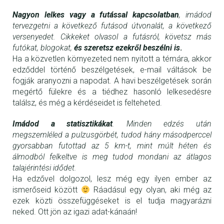
Nagyon lelkes vagy a futással kapcsolatban
, imádod
tervezgetni a következő futásod útvonalát, a következő
versenyedet. Cikkeket olvasol a futásról, követsz más
futókat, blogokat,
és szeretsz ezekről beszélni is
.
Ha a közvetlen környezeted nem nyitott a témára, akkor
edződdel történő beszélgetések, e-mail váltások be
fogják aranyozni a napodat. A havi beszélgetések során
megértő fülekre és a tiédhez hasonló lelkesedésre
találsz, és még a kérdéseidet is felteheted.
Imádod a statisztikákat
. Minden edzés után
megszemléled a pulzusgörbét, tudod hány másodperccel
gyorsabban futottad az 5 km-t, mint múlt héten és
álmodból felkeltve is meg tudod mondani az átlagos
talajérintési idődet.
Ha edzővel dolgozol, lesz még egy ilyen ember az
ismerőseid között
Ráadásul egy olyan, aki még az
ezek közti összefüggéseket is el tudja magyarázni
neked. Ott jön az igazi adat-kánaán!