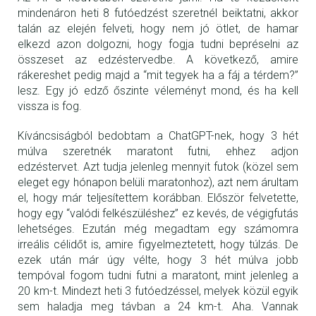
mindenáron heti 8 futóedzést szeretnél beiktatni, akkor
talán az elején felveti, hogy nem jó ötlet, de hamar
elkezd azon dolgozni, hogy fogja tudni bepréselni az
összeset az edzéstervedbe. A következő, amire
rákereshet pedig majd a “mit tegyek ha a fáj a térdem?”
lesz. Egy jó edző őszinte véleményt mond, és ha kell
vissza is fog.
Kíváncsiságból bedobtam a ChatGPT-nek, hogy 3 hét
múlva szeretnék maratont futni, ehhez adjon
edzéstervet. Azt tudja jelenleg mennyit futok (közel sem
eleget egy hónapon belüli maratonhoz), azt nem árultam
el, hogy már teljesítettem korábban. Először felvetette,
hogy egy “valódi felkészüléshez” ez kevés, de végigfutás
lehetséges. Ezután még megadtam egy számomra
irreális célidőt is, amire figyelmeztetett, hogy túlzás. De
ezek után már úgy vélte, hogy 3 hét múlva jobb
tempóval fogom tudni futni a maratont, mint jelenleg a
20 km-t. Mindezt heti 3 futóedzéssel, melyek közül egyik
sem haladja meg távban a 24 km-t. Aha. Vannak