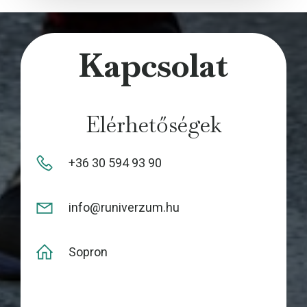
ok
nge
r
Kapcsolat
Elérhetőségek
+36 30 594 93 90
info@runiverzum.hu
Sopron