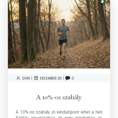
|
|
DORI
DECEMBER 25
0
A 10%-os szabály
A 10%-os szabály jó kiindulópont lehet a heti
futótáv növeléséhez, de nem mindenkire és