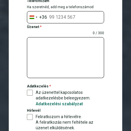
Telefonszám
Ha szeretnéd, add meg a telefonszámod
+36
H
u
Üzenet
*
n
0 / 300
g
a
r
y
+
3
6
Adatkezelés
*
Az üzenettel kapcsolatos
adatkezelésbe beleegyezem.
Adatkezelési szabályzat
Hírlevél
Feliratkozom a hírlevélre.
A feliratkozás nem feltétele az
üzenet elküldésének.