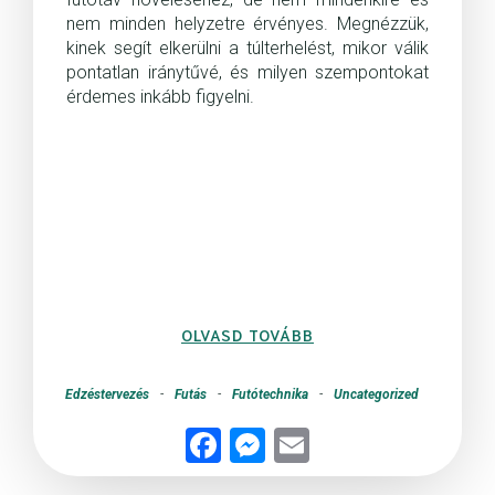
nem minden helyzetre érvényes. Megnézzük,
kinek segít elkerülni a túlterhelést, mikor válik
pontatlan iránytűvé, és milyen szempontokat
érdemes inkább figyelni.
OLVASD TOVÁBB
Edzéstervezés
-
Futás
-
Futótechnika
-
Uncategorized
Fac
Me
Ema
ebo
sse
il