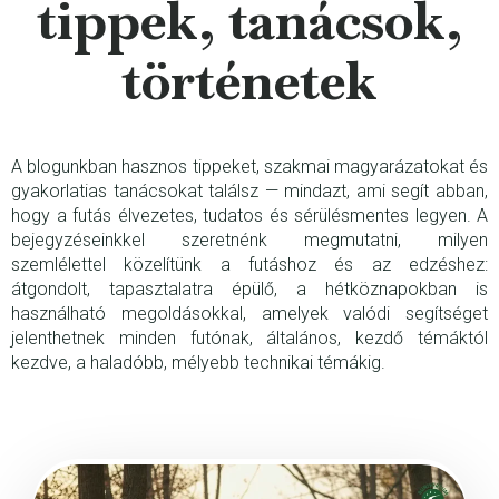
tippek, tanácsok,
történetek
A blogunkban hasznos tippeket, szakmai magyarázatokat és
gyakorlatias tanácsokat találsz — mindazt, ami segít abban,
hogy a futás élvezetes, tudatos és sérülésmentes legyen. A
bejegyzéseinkkel szeretnénk megmutatni, milyen
szemlélettel közelítünk a futáshoz és az edzéshez:
átgondolt, tapasztalatra épülő, a hétköznapokban is
használható megoldásokkal, amelyek valódi segítséget
jelenthetnek minden futónak, általános, kezdő témáktól
kezdve, a haladóbb, mélyebb technikai témákig.