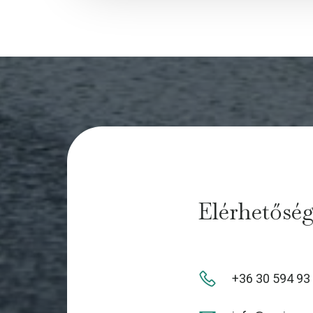
ok
nge
r
Elérhetősé
+36 30 594 93