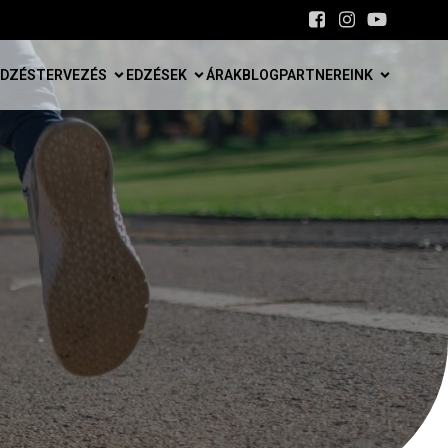
EDZÉSTERVEZÉS
EDZÉSEK
ÁRAK
BLOG
PARTNEREINK