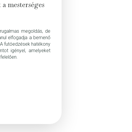
t a mesterséges
 rugalmas megoldás, de
lanul elfogadja a bemenő
. A futóedzések hatékony
ntot igényel, amelyeket
felelően.
ma
il