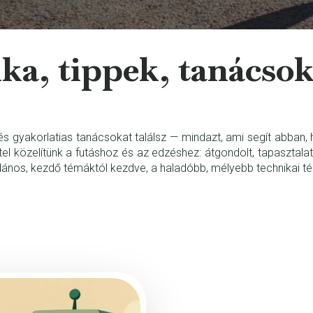
ka, tippek, tanácsok
 gyakorlatias tanácsokat találsz — mindazt, ami segít abban, h
el közelítünk a futáshoz és az edzéshez: átgondolt, tapasztal
alános, kezdő témáktól kezdve, a haladóbb, mélyebb technikai t