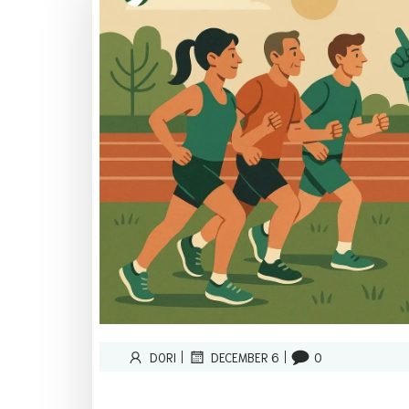
|
|
DORI
DECEMBER 6
0