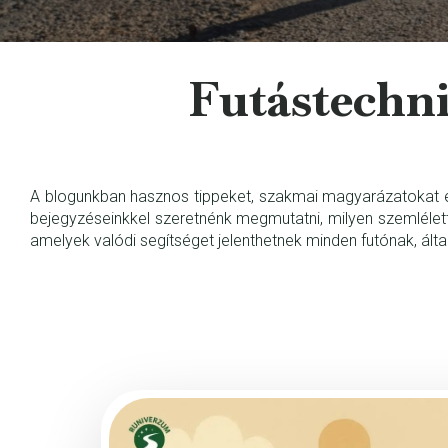
Futástechni
A blogunkban hasznos tippeket, szakmai magyarázatokat és
bejegyzéseinkkel szeretnénk megmutatni, milyen szemlélett
amelyek valódi segítséget jelenthetnek minden futónak, ált