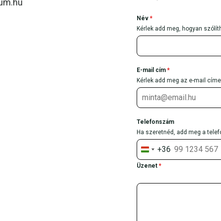
zum.hu
Név
*
Kérlek add meg, hogyan szólít
E-mail cím
*
Kérlek add meg az e-mail címe
Telefonszám
Ha szeretnéd, add meg a tel
+36
H
u
Üzenet
*
n
g
a
r
y