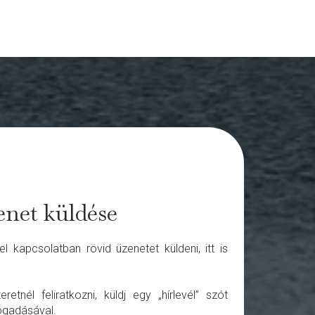
net küldése
l kapcsolatban rövid üzenetet küldeni, itt is
etnél feliratkozni, küldj egy „hírlevél” szót
fogadásával.