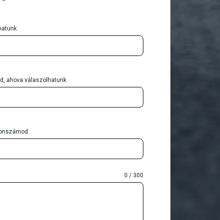
hatunk
d, ahova válaszolhatunk
efonszámod
0 / 300