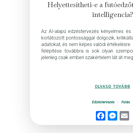
Helyettesítheti-e a futóedző
intelligencia?
Az AI-alapú edzéstervezés kényelmes és
korlátozott pontossággal dolgozik, kritikát
adatokat, és nem képes valódi értékelésre
felépítése továbbra is sok olyan szempo
jelenleg csak emberi szakértelem lát át meg
OLVASD TOVÁBB
Edzéstervezés
-
Futás
Fac
Me
E
ebo
sse