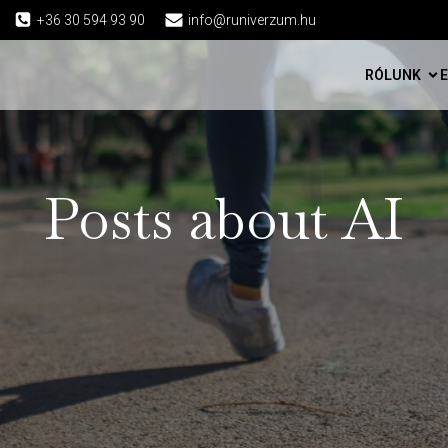
+36 30 594 93 90
info@runiverzum.hu
RÓLUNK
Posts about AI