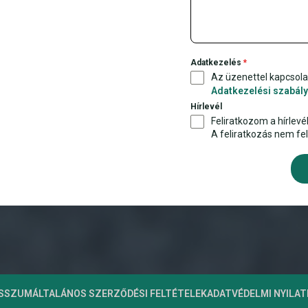
+
3
6
Adatkezelés
*
Az üzenettel kapcsol
Adatkezelési szabály
Hírlevél
Feliratkozom a hírlevél
A feliratkozás nem fe
ESSZUM
ÁLTALÁNOS SZERZŐDÉSI FELTÉTELEK
ADATVÉDELMI NYILA