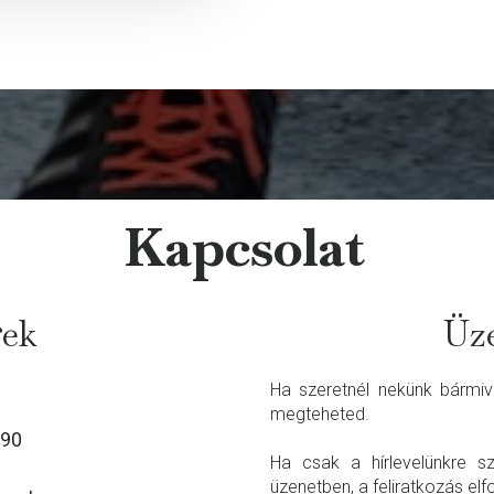
Kapcsolat
gek
Üze
Ha szeretnél nekünk bármive
megteheted.
 90
Ha csak a hírlevelünkre szer
üzenetben, a feliratkozás el