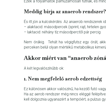
Ezek a folyamatok párhuzamosan futnak, és mindig 
Meddig bírja az anaerob rendszer?
És itt jön a kulcskérdés. Az anaerob rendszerek 
– alaktacid: másodpercek (sprint, rajt, hirtelen gyo
– laktacid: néhány tíz másodperctől pár percig
Nem órákig. Tehát ha végigfutsz egy órát, akk
perceken belül olyan mértékű metabolikus kimerü
Akkor miért van “anaerob zón
A két legvalószínűbb ok:
1. Nem megfelelő aerob edzettség
Ez különösen akkor valószínű, ha kezdő futó vagy
Ha az aerob rendszer még nincs eléggé felépítve,
kell dolgoznia ugyanazért a tempóért, a pulzus 