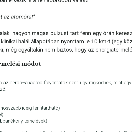
ban érkezik is a felháborodott válasz:
t az atomóra!”
alaki nagyon magas pulzust tart fenn egy órán kereszt
klinikai halál állapotában nyomtam le 10 km-t (egy k
 ki, még egyáltalán nem biztos, hogy az energiatermel
ermelési módot
em az aerob–anaerob folyamatok nem úgy működnek, mint egy vi
zó.
 hosszabb ideig fenntartható)
l)
obbanékony terhelések)