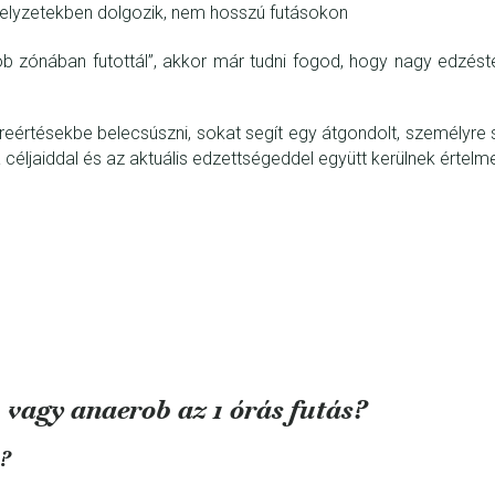
helyzetekben dolgozik, nem hosszú futásokon
ob zónában futottál”, akkor már tudni fogod, hogy nagy edzést
lreértésekbe belecsúszni, sokat segít egy átgondolt, személyre
ljaiddal és az aktuális edzettségeddel együtt kerülnek értelm
 vagy anaerob az 1 órás futás?
i?