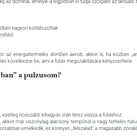
az dominál, amelyik a legjobban ki tudja szolgálni az aktuális t
időben nagyon korlátozottak:
rsítás)
or az energiatermelés döntően aerob, akkor is, ha közben „a
lés következne be, ami a futás megszakítására kényszerítene.
ában” a pulzusom?
, esetleg hosszabb kihagyás után térsz vissza a futáshoz.
 akkor már viszonylag alacsony tempónál is nagy terhelés hárul 
gyorsabban emelkedik, és könnyen „felszalad” a magasabb zónák