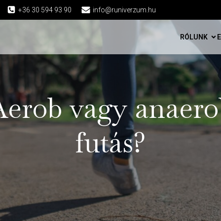
+36 30 594 93 90
info@runiverzum.hu
RÓLUNK
Aerob vagy anaero
futás?