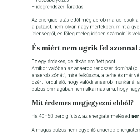
– idegrendszeri fáradás
Az energiaellátás ettől még aerob marad, csak a 
a pulzust, nem olyan nagy mértékben, mint a gy
jelenségről, és főleg meleg időben számolni is vel
És miért nem ugrik fel azonnal
Ez egy érdekes, de ritkán említett pont.
Amikor valóban az anaerob rendszer dominál (pl. s
anaerob zónát”, mire felkúszna, a terhelés már vég
Ezért fordul elő, hogy valódi anaerob munkánál 
pulzus önmagában nem alkalmas arra, hogy nagyon
Mit érdemes megjegyezni ebből?
Ha 40–60 percig futsz, az energiatermelésed
aer
A magas pulzus nem egyenlő anaerob energiaterme