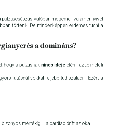
ár a pulzuscsúszás valóban megemeli valamennyivel
abban történik. De mindenképpen érdemes tudni a
ergianyerés a domináns?
d
, hogy a pulzusnak
nincs ideje
elérni az „elméleti
rs futásnál sokkal feljebb tud szaladni. Ezért a
bizonyos mértékig – a cardiac drift az oka