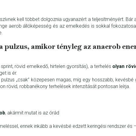
szívnek kell többet dolgoznia ugyanazért a teljesítményért. B
enge aerob állóképesség és az emelkedés is sokkal fokozatos
e.
 a pulzus, amikor tényleg az anaerob en
print, rövid emelkedő, hirtelen gyorsítás), a terhelés
olyan rövi
et is ér.
a pulzus „csak” közepesen magas, míg egy hosszabb, kevésbé gyo
 rövid, robbanékony terhelések intenzitását pontosan leírja.
ob
, akármit mutat is az órád
léssel, ennek inkább a kevésbé edzett keringési rendszer és – 