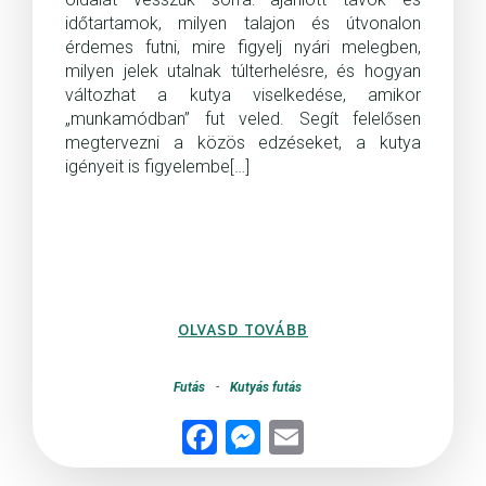
időtartamok, milyen talajon és útvonalon
érdemes futni, mire figyelj nyári melegben,
milyen jelek utalnak túlterhelésre, és hogyan
változhat a kutya viselkedése, amikor
„munkamódban” fut veled. Segít felelősen
megtervezni a közös edzéseket, a kutya
igényeit is figyelembe[…]
OLVASD TOVÁBB
Futás
-
Kutyás futás
Fac
Me
Ema
ebo
sse
il