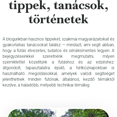
tippek, tanácsok,
történetek
A blogunkban hasznos tippeket, szakmai magyarázatokat és
gyakorlatias tanácsokat találsz — mindazt, ami segít abban,
hogy a futás élvezetes, tudatos és sérülésmentes legyen. A
bejegyzéseinkkel szeretnénk megmutatni, milyen
szemlélettel közelítünk a futáshoz és az edzéshez:
átgondolt, tapasztalatra épülő, a hétköznapokban is
használható megoldásokkal, amelyek valódi segítséget
jelenthetnek minden futónak, általános, kezdő témáktól
kezdve, a haladóbb, mélyebb technikai témákig.