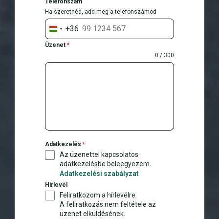
Telefonszám
Ha szeretnéd, add meg a telefonszámod
+36
H
u
Üzenet
*
n
0 / 300
g
a
r
y
+
3
6
Adatkezelés
*
Az üzenettel kapcsolatos
adatkezelésbe beleegyezem.
Adatkezelési szabályzat
Hírlevél
Feliratkozom a hírlevélre.
A feliratkozás nem feltétele az
üzenet elküldésének.