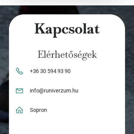
ok
nge
r
Kapcsolat
Elérhetőségek
+36 30 594 93 90
info@runiverzum.hu
Sopron