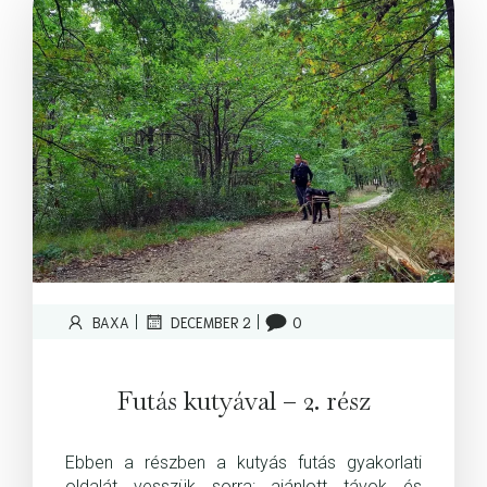
|
|
BAXA
DECEMBER 2
0
Futás kutyával – 2. rész
Ebben a részben a kutyás futás gyakorlati
oldalát vesszük sorra: ajánlott távok és