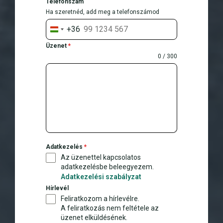
Telefonszám
Ha szeretnéd, add meg a telefonszámod
+36
H
u
Üzenet
*
n
0 / 300
g
a
r
y
+
3
6
Adatkezelés
*
Az üzenettel kapcsolatos
adatkezelésbe beleegyezem.
Adatkezelési szabályzat
Hírlevél
Feliratkozom a hírlevélre.
A feliratkozás nem feltétele az
üzenet elküldésének.