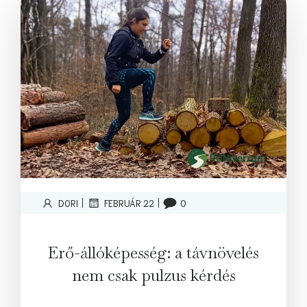
|
|
DORI
FEBRUÁR 22
0
Erő-állóképesség: a távnövelés
nem csak pulzus kérdés