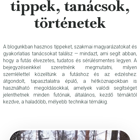
tippek, tanácsok,
történetek
A blogunkban hasznos tippeket, szakmai magyarázatokat és
gyakorlatias tanácsokat találsz — mindazt, ami segít abban,
hogy a futás élvezetes, tudatos és sérülésmentes legyen. A
bejegyzéseinkkel szeretnénk megmutatni, milyen
szemlélettel közelítünk a futáshoz és az edzéshez:
átgondolt, tapasztalatra épülő, a hétköznapokban is
használható megoldásokkal, amelyek valódi segítséget
jelenthetnek minden futónak, általános, kezdő témáktól
kezdve, a haladóbb, mélyebb technikai témákig.