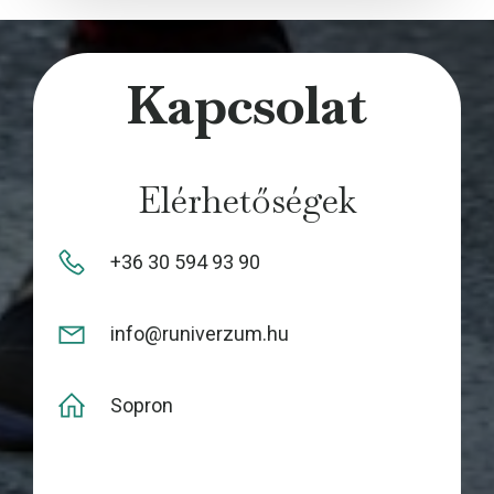
ok
nge
r
Kapcsolat
Elérhetőségek
+36 30 594 93 90
info@runiverzum.hu
Sopron