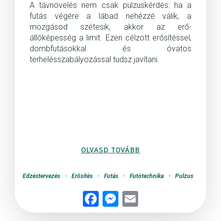
A távnövelés nem csak pulzuskérdés: ha a
futás végére a lábad nehézzé válik, a
mozgásod szétesik, akkor az erő-
állóképesség a limit. Ezen célzott erősítéssel,
dombfutásokkal és óvatos
terhelésszabályozással tudsz javítani.
OLVASD TOVÁBB
Edzéstervezés
-
Erősítés
-
Futás
-
Futótechnika
-
Pulzus
Fac
Me
Ema
ebo
sse
il